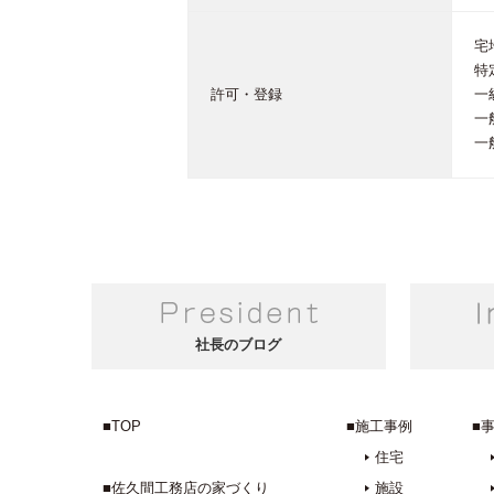
宅
特
許可・登録
一
一
一
社長のブログ
■TOP
■施工事例
■
住宅
■佐久間工務店の家づくり
施設